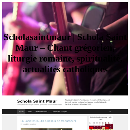
Schola­saintmaur | Schola Saint
Maur – Chant grégorien,
liturgie romaine, spiritua­lité,
actualités catholiques